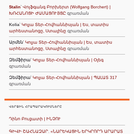
Stalin
՝
Վոլֆգանգ Բորխերտ (Wolfgang Borchert) |
ԽՈՀԱՆՈՑԻ ԺԱՄԱՑՈՒՅՑԸ
գրառման
Kolia
՝
Կոլյա Տեր-Հովհաննիսյան | Ես, տատիս
արհեստանոցը, Ստալինը
գրառման
Արմեն
՝
Կոլյա Տեր-Հովհաննիսյան | Ես, տատիս
արհեստանոցը, Ստալինը
գրառման
Զեմֆիրա
՝
Կոլյա Տեր-Հովհաննիսյան | Օլեգ
գրառման
Զեմֆիրա
՝
Կոլյա Տեր-Հովհաննիսյան | ՊԱԼԱՏ 317
գրառման
ՎԵՐՋԻՆ ՀՐԱՊԱՐԱԿՈՒՄՆԵՐԸ
Դինո Բուցատի | ԻՆՉՈՒ
ԳԻՎԻ ՇԱՀՆԱԶԱՐ. «ՆԱՐԵԿԱՑԻՆ ԵՐԿՐՈՐԴ ԱՐԱՐԱՏ