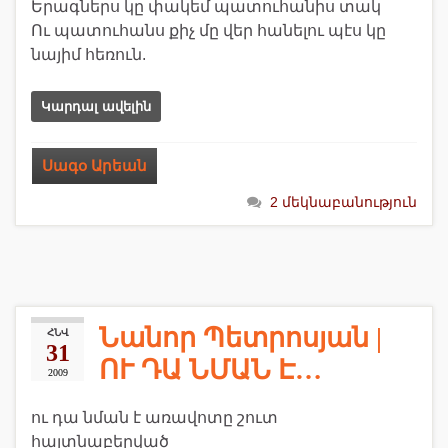
Երագներս կը փակեմ պատուհանիս տակ
Ու պատուհանս քիչ մը վեր հանելու պէս կը
նայիմ հեռուն.
Կարդալ ավելին
Սագօ Արեան
2 մեկնաբանություն
Նանոր Պետրոսյան |
ՀՆՎ
31
ՈՒ ԴԱ ՆՄԱՆ Է…
2009
ու դա նման է առավոտը շուտ
հայտնաբերված