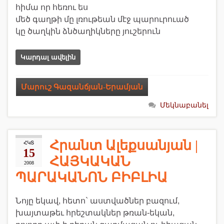
հիմա որ հեռու ես
մեծ գաղթի մը լռութեան մէջ պարուրուած
կը ծաղկին ձնծաղիկները յուշերուն
Կարդալ ավելին
Մարուշ Գազանճյան-Երամյան
Մեկնաբանել
Հրանտ Ալեքսանյան |
ՀԿՏ
15
ՀԱՅԿԱԿԱՆ
2008
ՊԱՐԱԿԱՆՈՆ ԲԻԲԼԻԱ
Նոյը եկավ, հետո` աստվածներ բազում,
խայտաթեւ հրեշտակներ թռան-եկան,