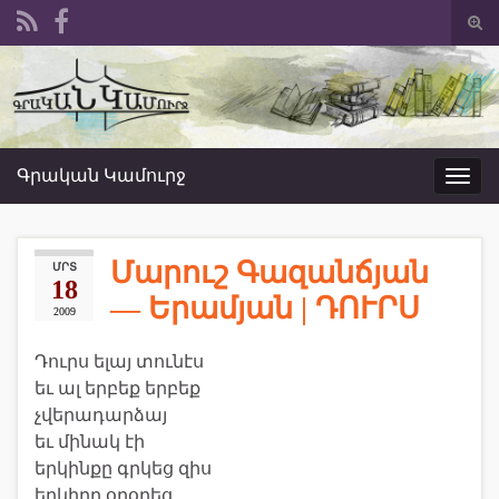
Togg
sear
Search for:
form
Գրական Կամուրջ
Toggl
navig
Մարուշ Գազանճյան
ՄՐՏ
18
— Երամյան | ԴՈՒՐՍ
2009
Դուրս ելայ տունէս
եւ ալ երբեք երբեք
չվերադարձայ
եւ մինակ էի
երկինքը գրկեց զիս
երկիրը օրօրեց