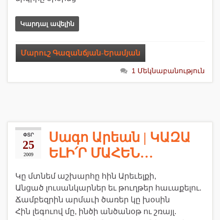
Կարդալ ավելին
Մարուշ Գազանճյան-Երամյան
1 Մեկնաբանություն
Սագո Արեան | ԿԱԶԱ
ՓՏՐ
25
ԵԼԻ՛Ր ՄԱՀԵՆ…
2009
Կը մտնեմ աշխարհը հին Արեւելքի,
Անցած լուսանկարներ եւ թուղթեր հաւաքելու.
Ճամբեզրին արմաւի ծառեր կը խօսին
Հին լեգուով մը, ինծի անծանօթ ու շռայլ.