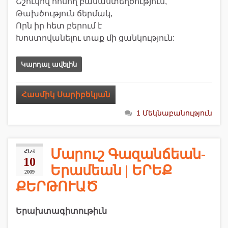
Շշուկով հոսող բանաստեղծություն,
Թախծություն ճերմակ,
Որն իր հետ բերում է
Խոստովանելու տաք մի ցանկություն:
Կարդալ ավելին
Հասմիկ Սարիբեկյան
1 Մեկնաբանություն
Մարուշ Գազանճեան-
ՀՆՎ
10
Երամեան | ԵՐԵՔ
2009
ՔԵՐԹՈՒԱԾ
Երախտագիտութիւն