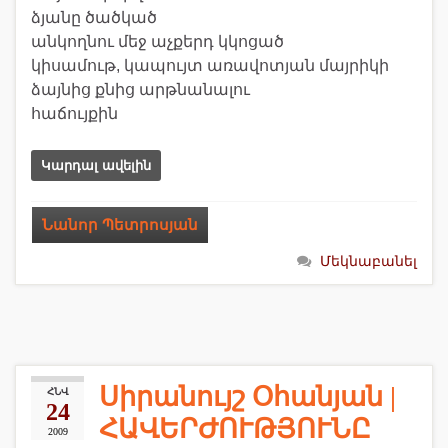
ձյանը ծածկած
անկողնու մեջ աչքերդ կկոցած
կիսամութ, կապույտ առավոտյան մայրիկի
ձայնից քնից արթնանալու
հաճույքին
Կարդալ ավելին
Նանոր Պետրոսյան
Մեկնաբանել
Սիրանույշ Օհանյան |
ՀՆՎ
24
ՀԱՎԵՐԺՈՒԹՅՈՒՆԸ
2009