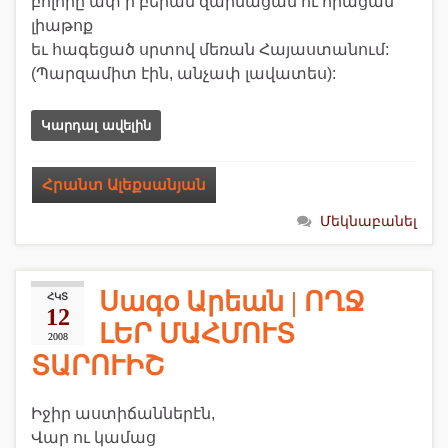
բոլորը ափ ի բերան զարմացան ու հիացան
լիաթոք
եւ հագեցած սրտով մեռան Հայաստանում:
(Պարզամիտ էին, անչափ լավատես):
Կարդալ ավելին
Հրանտ Ալեքսանյան
Մեկնաբանել
Սագօ Արեան | ՈՂՋ
ՀԿՏ
12
ԼԵՐ ՄԱՀՄՈՒՏ
2008
ՏԱՐՈՒԻՇ
Իջիր աստիճաններէն,
Վար ու կամաց