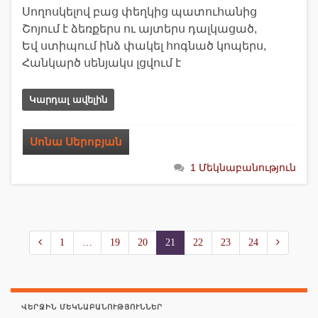
Սողոսկելով բաց փեղկից պատուհանից
Շոյում է ձեռքերս ու այտերս դալկացած,
Եվ ստիպում ինձ փակել հոգնած կոպերս,
Հանկարծ սենյակս լցվում է
Կարդալ ավելին
Սոնա Սերոբյան
1 Մեկնաբանություն
1
…
19
20
21
22
23
24
ՎԵՐՋԻՆ ՄԵԿՆԱԲԱՆՈՒԹՅՈՒՆՆԵՐ