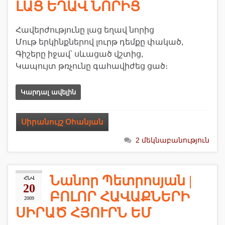
ԼԱՑ ԵՂԱՎ ՆՈՐԻՑ
Հավերժությունը լաց եղավ նորից
Մութ երկինքներով լուրթ դեմքը փակած,
Գիշերը իջավ՝ սևացած վշտից,
Կապույտ թռչունը գահավիժեց ցած։
Կարդալ ավելին
Սիրանույշ Օհանյան
2 մեկնաբանություն
Նանոր Պետրոսյան |
ՀՆՎ
20
ԲՈԼՈՐ ՀԱՎԱՔՆԵՐԻ
2009
ՍԻՐԱԾ ՀՅՈՒՐՆ ԵՄ