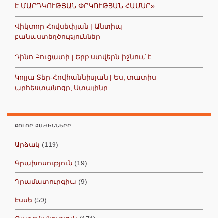
Է ՄԱՐԴԿՈՒԹՅԱՆ ՓՐԿՈՒԹՅԱՆ ՀԱՄԱՐ»
Վիկտոր Հովսեփյան | Անտիպ
բանաստեղծություններ
Դինո Բուցատի | Երբ ստվերն իջնում է
Կոլյա Տեր-Հովհաննիսյան | Ես, տատիս
արհեստանոցը, Ստալինը
ԲՈԼՈՐ ԲԱԺԻՆՆԵՐԸ
Արձակ
(119)
Գրախոսություն
(19)
Դրամատուրգիա
(9)
Էսսե
(59)