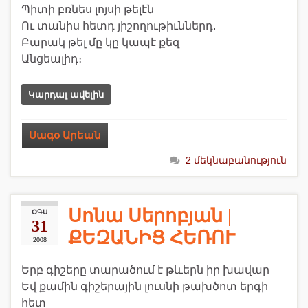
Պիտի բռնես լոյսի թելէն
Ու տանիս հետդ յիշողութիւններդ.
Բարակ թել մը կը կապէ քեզ
Անցեալիդ։
Կարդալ ավելին
Սագօ Արեան
2 մեկնաբանություն
Սոնա Սերոբյան |
ՕԳՍ
31
ՔԵԶԱՆԻՑ ՀԵՌՈՒ
2008
Երբ գիշերը տարածում է թևերն իր խավար
Եվ քամին գիշերային լուսնի թախծոտ երգի
հետ