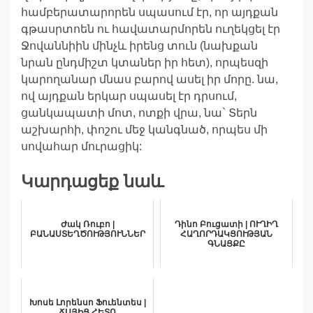
համբերատարորեն սպասում էր, որ այդքան
գթասրտոեն ու հավատարմորեն ուղեկցել էր
Ջովաննիին մինչև իրենց տուն (նախքան
նրան ընդմիշտ կտաներ իր հետ), որպեսզի
կարողանար մնաս բարով ասել իր մորը. նա,
ով այդքան երկար սպասել էր դրսում,
ցանկապատի մոտ, ոտքի վրա, նա` Տերն
աշխարհի, փոշու մեջ կանգնած, որպես մի
սովահար մուրացիկ:
Կարդացեք նաև
Ժակ Ռուբո |
Դինո Բուցատի | ՈՒՂԻՂ
ԲԱՆԱՍՏԵՂԾՈՒԹՅՈՒՆՆԵՐ
ՀԱՂՈՐԴԱԿՑՈՒԹՅԱՆ
ԳՆԱՑՔԸ
Խոսե Լորենսո Ֆուենտես |
ՃԱՅԻՑ ՀԵՏՈ