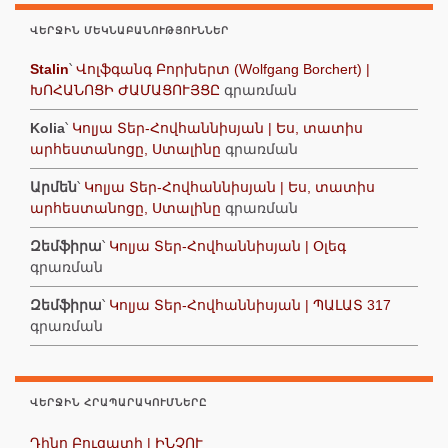
ՎԵՐՋԻՆ ՄԵԿՆԱԲԱՆՈՒԹՅՈՒՆՆԵՐ
Stalin
՝
Վոլֆգանգ Բորխերտ (Wolfgang Borchert) |
ԽՈՀԱՆՈՑԻ ԺԱՄԱՑՈՒՅՑԸ
գրառման
Kolia
՝
Կոլյա Տեր-Հովհաննիսյան | Ես, տատիս
արհեստանոցը, Ստալինը
գրառման
Արմեն
՝
Կոլյա Տեր-Հովհաննիսյան | Ես, տատիս
արհեստանոցը, Ստալինը
գրառման
Զեմֆիրա
՝
Կոլյա Տեր-Հովհաննիսյան | Օլեգ
գրառման
Զեմֆիրա
՝
Կոլյա Տեր-Հովհաննիսյան | ՊԱԼԱՏ 317
գրառման
ՎԵՐՋԻՆ ՀՐԱՊԱՐԱԿՈՒՄՆԵՐԸ
Դինո Բուցատի | ԻՆՉՈՒ