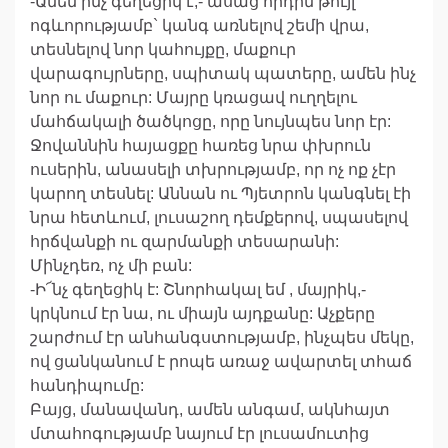
-Ամեն ինչ գեղեցիկ է,- ասաց որդին թույլ
ոգևորությամբ` կանգ առնելով շեմի վրա,
տեսնելով նոր կահույքը, մաքուր
վարագույրները, սպիտակ պատերը, ամեն ինչ
նոր ու մաքուր: Մայրը կռացավ ուղղելու
մահճակալի ծածկոցը, որը նույնպես նոր էր:
Ջովաննին հայացքը հառեց նրա փխրուն
ուսերին, անասելի տխրությամբ, որ ոչ ոք չէր
կարող տեսնել: Աննան ու Պյետրոն կանգնել էի
նրա հետևում, լուսաշող դեմքերով, սպասելով
հրճվանքի ու զարմանքի տեսարանի:
Մինչդեռ, ոչ մի բան:
-Ի՜նչ գեղեցիկ է: Շնորհակալ եմ , մայրիկ,-
կրկնում էր նա, ու միայն այդքանը: Աչքերը
շարժում էր անհանգստությամբ, ինչպես մեկը,
ով ցանկանում է րոպե առաջ ավարտել տհաճ
հանդիպումը:
Բայց, մանավանդ, ամեն անգամ, ակնհայտ
մտահոգությամբ նայում էր լուսամուտից