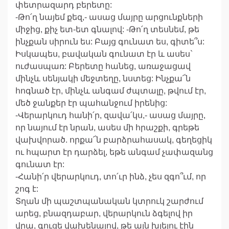
փետրազարդ բերետը:
-Թո՛ղ նայեմ քեզ,- ասաց մայրը արցունքների
միջից, քիչ ետ-ետ գնալով: -Թո՛ղ տեսնեմ, թե
ինչքան սիրուն ես: Բայց գունատ ես, գիտե՞ս:
Իսկապես, բավական գունատ էր և ասես`
ուժասպառ: Բերետը հանեց, առաջացավ
մինչև սենյակի մեջտեղը, նստեց: Ինչքա՜ն
հոգնած էր, մինչև անգամ ժպտալը, թվում էր,
մեծ ջանքեր էր պահանջում իրենից:
-Վերարկուդ հանի՛ր, զավա՛կս,- ասաց մայրը,
որ նայում էր նրան, ասես մի հրաշքի, գրեթե
վախվորած. որքա՜ն բարձրահասակ, գեղեցիկ
ու հպարտ էր դարձել, եթե անգամ չափազանց
գունատ էր:
-Հանի՛ր վերարկուդ, տո՛ւր ինձ, չես զգո՞ւմ, որ
շոգ է:
Տղան մի պաշտպանական կտրուկ շարժում
արեց, բնազդաբար, վերարկուն ձգելով իր
վրա, գուցե վախենալով, թե այն խլելու էին