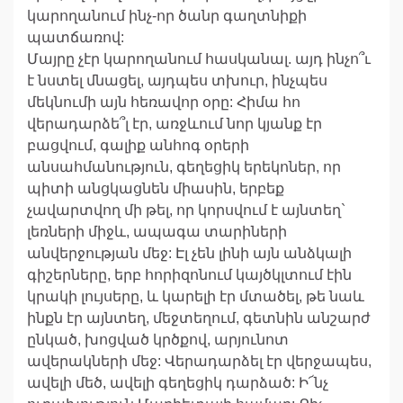
կարողանում ինչ-որ ծանր գաղտնիքի
պատճառով:
Մայրը չէր կարողանում հասկանալ. այդ ինչո՞ւ
է նստել մնացել, այդպես տխուր, ինչպես
մեկնումի այն հեռավոր օրը: Հիմա հո
վերադարձե՞լ էր, առջևում նոր կյանք էր
բացվում, գալիք անհոգ օրերի
անսահմանություն, գեղեցիկ երեկոներ, որ
պիտի անցկացնեն միասին, երբեք
չավարտվող մի թել, որ կորսվում է այնտեղ`
լեռների միջև, ապագա տարիների
անվերջության մեջ: Էլ չեն լինի այն անձկալի
գիշերները, երբ հորիզոնում կայծկլտում էին
կրակի լույսերը, և կարելի էր մտածել, թե նաև
ինքն էր այնտեղ, մեջտեղում, գետնին անշարժ
ընկած, խոցված կրծքով, արյունոտ
ավերակների մեջ: Վերադարձել էր վերջապես,
ավելի մեծ, ավելի գեղեցիկ դարձած: Ի՜նչ