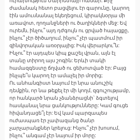
ուրախություն Մարիետայի համար: Քիչ
ժամանակ հետո բացվելու էր գարունը, կարող
էին ամուսնանալ եկեղեցում, կիրակնօրյա մի
առավոտ, ղողանջների ու ծաղիկների մեջ: Եվ
ուրեմն, ինչու՞ այդ դժգույն ու ցրված հայացքը,
ինչու՞ չէր ծիծաղում, ինչու՞ չէր պատմում իր
զինվորական առօրյայից: Իսկ վերարկու՞ն:
Ինչու՞ էր այդպես կիպ քաշել վրան, այն էլ
տանը տիրող այս շոգին: Երևի տակի
համազգեստը ճղված ու ցեխոտված էր: Բայց
ինչպե՞ս կարող էր ամաչել իր մորից;
Ու անհանգիստ նայում էր նրա անուշիկ
դեմքին, որ նա թեքել էր մի կողմ, զգուշությամբ,
որ հանկարծ նրան չձանձրացնի` ձգտելով
հասկանալ նրա ցանկությունները: Կամ գուցե
հիվանդացե՞լ էր: Եվ կամ պարզապես
ուժասպառ էր չափազանց ծանր
չարչարանքներ կրելուց: Ինչու՞ չէր խոսում,
ինչու՞ անգամ չէր նայում իր մորը: