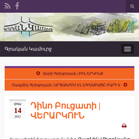
Togg
sear
Search for:
form
Գրական Կամուրջ
Toggl
navig
Անրի Գրիգորյան | ԲԻԼ ԵՐԿԻՆՔ
Ռազմիկ Գրիգորյան | ԱՐՑԱԽՈՒՄ ԷԼ ԼՈՒՍԱԲԱՑԸ ԲԱՐԻ Է
Դինո Բուցատի |
ՕԳՍ
14
ՎԵՐԱՐԿՈՒՆ
2012