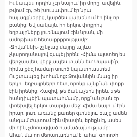
Իսկապես որդին չէր նայում իր մորը, ավելին,
թվում էր, թե խուսափում էր նրա
հայացքներից, կարծես վախենում էր ինչ-որ
բանից: Եվ սակայն, իր երկու փոքրիկ
եղբայրները լուռ նայում էին նրան, մի
ամոթխած հետաքրքրությամբ:
-Ջովա՛ննի,- շշնջաց մայրը`այլևս
չկարողանալով զսպել իրեն: -Հիմա այստեղ ես
վերջապես, վերջապես տանն ես: Սպասի՛ր,
հիմա քեզ համար սուրճ կպատրաստեմ:
Ու շտապեց խոհանոց: Ջովաննին մնաց իր
երկու եղբայրների հետ, որոնք այնք՜ան փոքր
էին իրենից: Հազիվ, թե ճանաչեին իրեն, եթե
հանդիպեին պատահմամբ, որք՜ան բան էր
փոեխվել երկու տարվա մեջ: Հիմա նայում էին
իրար, լուռ, առանց բառեր գտնելու, բայց ամեն
անգամ ժպտում էին միասին, երեքն էլ, ասես
մի հին, չմոռացված համաձայնությամբ:
Ահա՛, մայրը վերադառնում է, ահա՛ գոլորշի