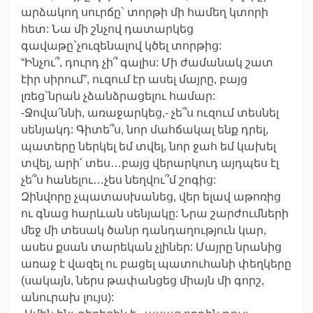
արձակող սուրճը` տորթի մի համեղ կտորի
հետ: Նա մի շնչով դատարկեց
գավաթը`չուզենալով կծել տորթից:
“Ինչու՞, դուրդ չի՞ գալիս: Մի ժամանակ շատ
էիր սիրում”, ուզում էր ասել մայրը, բայց
լռեց`նրան չձանձրացելու համար:
-Ջովա՛ննի, առաջարկեց,- չե՞ս ուզում տեսնել
սենյակդ: Գիտե՞ս, նոր մահճակալ ենք դրել,
պատերը ներկել եմ տվել, նոր ջահ եմ կախել
տվել, արի՛ տես…բայց վերարկուդ այդպես էլ
չե՞ս հանելու…չես նեղվու՞մ շոգից:
Զինվորը չպատասխանեց, վեր ելավ աթոռից
ու գնաց հարևան սենյակը: Նրա շարժումների
մեջ մի տեսակ ծանր դանդաղություն կար,
ասես քսան տարեկան չլիներ: Մայրը նրանից
առաջ է վազել ու բացել պատուհանի փեղկերը
(սակայն, ներս թափանցեց միայն մի գորշ,
անուրախ լույս):