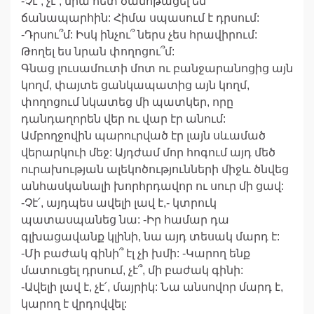
-Չէ՛, չէ՛, նրա հետ ծանոթացել եմ
ճանապարհին: Հիմա սպասում է դրսում:
-Դրսու՞մ: Իսկ ինչու՞ ներս չես հրավիրում:
Թողել ես նրան փողոցու՞մ:
Գնաց լուսամուտի մոտ ու բանջարանոցից այն
կողմ, փայտե ցանկապատից այն կողմ,
փողոցում նկատեց մի պատկեր, որը
դանդաղորեն վեր ու վար էր անում:
Ամբողջովին պարուրված էր լայն սևամած
վերարկուի մեջ: Այդժամ մոր հոգում այդ մեծ
ուրախության ալեկոծությունների միջև ծնվեց
անհասկանալի խորհրդավոր ու սուր մի ցավ:
-Չէ՛, այդպես ավելի լավ է,- կտրուկ
պատասպանեց նա: -Իր համար դա
գլխացավանք կլինի, նա այդ տեսակ մարդ է:
-Մի բաժակ գինի՞ էլ չի խմի: -Կարող ենք
մատուցել դրսում, չէ՞, մի բաժակ գինի:
-Ավելի լավ է, չէ՛, մայրիկ: Նա անսովոր մարդ է,
կարող է վրդովվել: