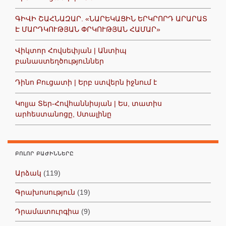
ԳԻՎԻ ՇԱՀՆԱԶԱՐ. «ՆԱՐԵԿԱՑԻՆ ԵՐԿՐՈՐԴ ԱՐԱՐԱՏ
Է ՄԱՐԴԿՈՒԹՅԱՆ ՓՐԿՈՒԹՅԱՆ ՀԱՄԱՐ»
Վիկտոր Հովսեփյան | Անտիպ
բանաստեղծություններ
Դինո Բուցատի | Երբ ստվերն իջնում է
Կոլյա Տեր-Հովհաննիսյան | Ես, տատիս
արհեստանոցը, Ստալինը
ԲՈԼՈՐ ԲԱԺԻՆՆԵՐԸ
Արձակ
(119)
Գրախոսություն
(19)
Դրամատուրգիա
(9)