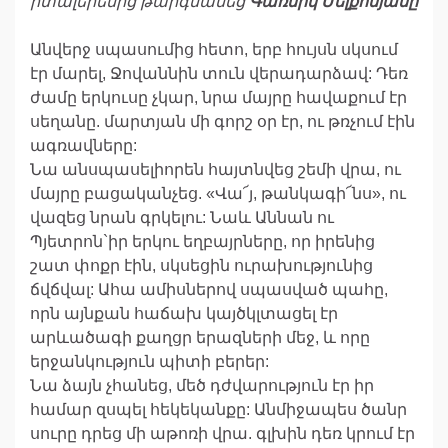
իտալերենից թարգմանեց
Գառնիկ Մելքոնյանը
Անվերջ սպասումից հետո, երբ հույսն սկսում
էր մարել, Ջովաննին տուն վերադարձավ: Դեռ
ժամը երկուսը չկար, նրա մայրը հավաքում էր
սեղանը. մարտյան մի գորշ օր էր, ու թռչում էին
ագռավները:
Նա անսպասելիորեն հայտնվեց շեմի վրա, ու
մայրը բացականչեց. «Վա՜յ, թանկագի՜նս», ու
վազեց նրան գրկելու: Նաև Աննան ու
Պյետրոն`իր երկու եղբայրները, որ իրենից
շատ փոքր էին, սկսեցին ուրախությունից
ճվճվալ: Ահա ամիսներով սպասված պահը,
որն այնքան հաճախ կայծկլտացել էր
արևածագի քաղցր երազների մեջ, և որը
երջանկություն պիտի բերեր:
Նա ձայն չհանեց, մեծ դժվարություն էր իր
համար զսպել հեկեկանքը: Անմիջապես ծանր
սուրը դրեց մի աթոռի վրա. գլխին դեռ կրում էր