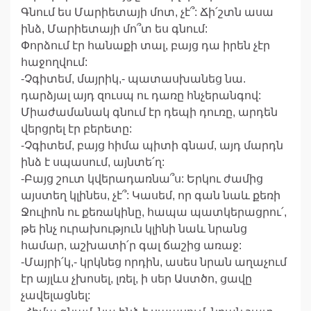
Գնում ես Մարիետայի մոտ, չէ՞: Ճի՛շտն ասա
ինձ, Մարիետայի մո՞տ ես գնում:
Փորձում էր հանաքի տալ, բայց դա իրեն չէր
հաջողվում:
-Չգիտեմ, մայրիկ,- պատասխանեց նա.
դարձյալ այդ զուսպ ու դառը հնչերանգով:
Միաժամանակ գնում էր դեպի դուռը, արդեն
վերցրել էր բերետը:
-Չգիտեմ, բայց հիմա պիտի գնամ, այդ մարդն
ինձ է սպասում, այնտե՛ղ:
-Բայց շուտ կվերադառնա՞ս: Երկու ժամից
այստեղ կլինես, չէ՞: Կասեմ, որ գան նաև քեռի
Ջուլիոն ու քեռակինը, հապա պատկերացրու՛,
թե ինչ ուրախություն կլինի նաև նրանց
համար, աշխատի՛ր գալ ճաշից առաջ:
-Մայրի՛կ,- կրկնեց որդին, ասես նրան աղաչում
էր այլևս չխոսել, լռել, ի սեր Աստծո, ցավը
չավելացնել: