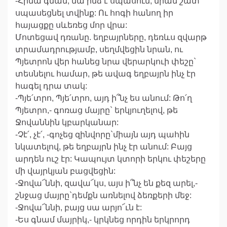
-Հիմա գնամ, նա ինձ է սպասում, նրան շատ
սպասեցնել տվինք: Ու հոգի հանող իր
հայացքը սևեռեց մոր վրա:
Մոտեցավ դռանը. եղբայրները, դեռևս զվարթ
տրամադրությամբ, սեղմվեցին նրան, ու
Պյետրոն վեր հանեց նրա վերարկուի փեշը`
տեսնելու համար, թե ավագ եղբայրն ինչ էր
հագել դրա տակ:
-Պյե՛տրո, Պյե՛տրո, այդ ի՞նչ ես անում: Թո՛ղ
Պյետրո,- գոռաց մայրը` երկյուղելով, թե
Ջովաննին կբարկանար:
-Չէ՛, չէ՛, -գոչեց զինվորը`միայն այդ պահին
նկատելով, թե եղբայրն ինչ էր անում: Բայց
արդեն ուշ էր: Կապույտ կտորի երկու փեշերը
մի վայրկյան բացվեցին:
-Ջովա՜ննի, զավա՜կս, այս ի՞նչ են քեզ արել,-
շնջաց մայրը`դեմքն առնելով ձեռքերի մեջ:
-Ջովա՜ննի, բայց սա արյո՜ւն է:
-Ես գնամ մայրիկ,- կրկնեց որդին երկրորդ