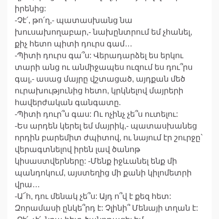
իրենից:
-Չէ՛, թո՛ղ,- պատասխանց նա
խուսախողաբար,- նախընտրում եմ չհանել,
քիչ հետո պիտի դուրս գամ…
-Պիտի դուրս գա՞ս: Վերադարձել ես երկու
տարի անց ու անմիջապես ուզում ես դու՞րս
գալ,- ասաց մայրը վշտացած, այդքան մեծ
ուրախությունից հետո, կրկնելով մայրերի
հավերժական գանգատը.
-Պիտի դուր՞ս գաս: Ու ոչինչ չե՞ս ուտելու:
-Ես արդեն կերել եմ մայրիկ,- պատասխանեց
որդին բարեմիտ ժպիտով, ու նայում էր շուրջը`
վերագտնելով իրեն լավ ծանոթ
կիսաստվերները: -Մենք իջևանել ենք մի
պանդոկում, այստեղից մի քանի կիլոմետրի
վրա…
-Ա՜հ, դու մենակ չե՞ս: Այդ ո՞վ է քեզ հետ:
Զորամասի ընկե՞րդ է: Չլինի՞ Մենայի տղան է: