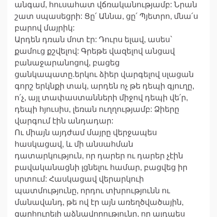
անգամ, հուսահատ վճռականությամբ: Նրան
շատ սպասեցրի: Ցը՛ Աննա, ցը՛ Պյետրո, մնա՛ս
բարով մայրիկ:
Արդեն դռան մոտ էր: Դուրս ելավ, ասես`
քամուց քշվելով: Գրեթե վազելով անցավ
բանաջարանոցով, բացեց
ցանկապատը.երկու ձիեր վարգելով սլացան
գորշ երկնքի տակ, արդեն ոչ թե դեպի գյուղը,
ո՛չ, այլ տափաստանների միջով դեպի վե՛ր,
դեպի հյուսիս, լեռան ուղղությամբ: Ձիերը
վարգում էին անդադար:
Ու միայն այդժամ մայրը վերջապես
հասկացավ, և մի անսահման
դատարկություն, որ դարեր ու դարեր չէին
բավականացնի լցնելու համար, բացվեց իր
սրտում: Հասկացավ վերարկուի
պատմությունը, որդու տխրությունն ու
մանավանդ, թե ով էր այն առեղծվածային,
զարհուրելի աձնավորությունը, որ այդպես