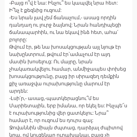
-Բայց ո՞վ է նա: Ինչու՞ ես կապվել նրա հետ:
Ի՞նչ է քեզնից ուզում:
-Ես նրան լավ չեմ ճանաչում,- ասաց որդին
դանդաղ ու լուրջ ձայնով: Նրան հանդիպեցի
ճանապարհին, ու նա եկավ ինձ հետ, ահա՛
բոլորը:
Թվում էր, թե նա խոսակցության այլ նյութ էր
նախընտրում, թվում էր`ամաչում էր այդ
մասին խոսելուց: Ու մայրը, նրան
չհակառակվելու համար, անմիջապես փոխեց
խոսակցությունը, բայց իր սիրազեղ դեմքին
քիչ առաջվա ուրախությունը մարում էր
արդեն:
-Լսի՛ր,- ասաց,-պատկերացնու՞մ ես
Մարիետային, երբ իմանա, որ եկել ես: Ինչպե՜ս
է ուրախությունից վեր ցատկելու: Նրա՞
համար է, որ ուզում ես դուրս գալ:
Ջովաննին միայն ժպտաց, դարձյալ ժպիտով
նրա, ով կուզենար ուրախանալ, բայց չի