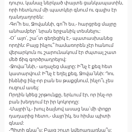
դուրս, կանաչ ներկած փայտե ցանկապատին,
որի հետևում մի պատկեր գնում ու գալիս էր
դանդաղորեն:
-Գո՞հ ես, Ջովաննի, գո՞հ ես,- հարցրեց մայրը
անհամբեր` նրան երջանիկ տեսնելու:
-Օ՜ այո՛, շա՜տ գեղեցիկ է,- պատասխանեց
որդին: Բայց ինչու՞ համառորեն չէր հանում
վերարկուն ու շարունակում էր ժպտալ շատ
մեծ ճիգ գործրադրելով:
-Ջովա՜ննի,- աղաչեց մայրը: Ի՞նչ է քեզ հետ
կատարվում: Ի՞նչ է եղել քեզ, Ջովա՛ննի: Դու
ինձնից ինչ-որ բան ես թաքցնում, ինչո՞ւ չես
ուզում ասել:
Որդին կծեց շրթունքը, երևում էր, որ ինչ-որ
բան խեղդում էր իր կոկորդը:
-Մայրի՛կ,- խուլ ձայնով ասաց նա`մի փոքր
դադարից հետո,- մայր՛իկ, ես հիմա պիտի
գնամ:
-Պիտի գնա՞ս: Բայց շուտ կվերադառնա՞ս: