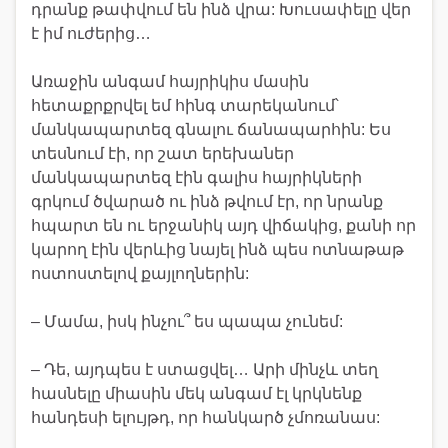
դրանք թափվում են ինձ վրա: Խուսափելը վեր
է իմ ուժերից…
Առաջին անգամ հայրիկիս մասին
հետաքրքրվել եմ հինգ տարեկանում՝
մանկապարտեզ գնալու ճանապարհին: Ես
տեսնում էի, որ շատ երեխաներ
մանկապարտեզ էին գալիս հայրիկների
գրկում ծվարած ու ինձ թվում էր, որ նրանք
հպարտ են ու երջանիկ այդ վիճակից, քանի որ
կարող էին վերևից նայել ինձ պես ոտնաթաթ
ոստոստելով քայլողներին:
– Մամա, իսկ ինչու՞ ես պապա չունեմ:
– Դե, այդպես է ստացվել… Արի մինչև տեղ
հասնելը միասին մեկ անգամ էլ կրկնենք
հանդեսի ելույթդ, որ հանկարծ չմոռանաս: