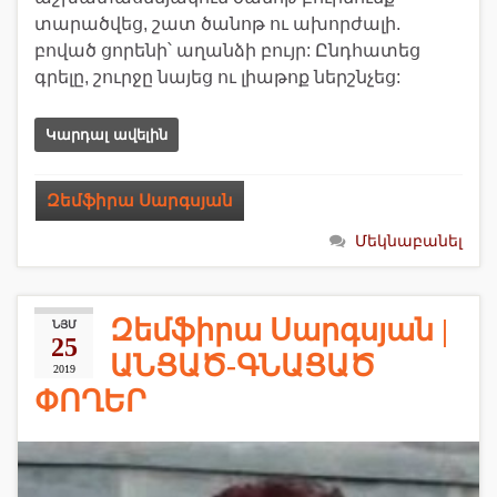
տարածվեց, շատ ծանոթ ու ախորժալի.
բոված ցորենի՝ աղանձի բույր: Ընդհատեց
գրելը, շուրջը նայեց ու լիաթոք ներշնչեց:
Կարդալ ավելին
Զեմֆիրա Սարգսյան
Մեկնաբանել
Զեմֆիրա Սարգսյան |
ՆՅՄ
25
ԱՆՑԱԾ-ԳՆԱՑԱԾ
2019
ՓՈՂԵՐ