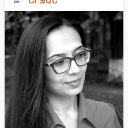
ՇՐՋԱՆ
2020