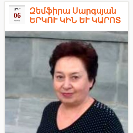
Զեմֆիրա Սարգսյան |
ԱՊՐ
06
ԵՐԿՈՒ ԿԻՆ ԵՒ ԿԱՐՈՏ
2020