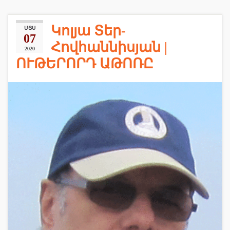
Կոլյա Տեր-
ՄՅՍ
07
Հովհաննիսյան |
2020
ՈՒԹԵՐՈՐԴ ԱԹՈՌԸ