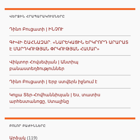
ՎԵՐՋԻՆ ՀՐԱՊԱՐԱԿՈՒՄՆԵՐԸ
Դինո Բուցատի | ԻՆՉՈՒ
ԳԻՎԻ ՇԱՀՆԱԶԱՐ. «ՆԱՐԵԿԱՑԻՆ ԵՐԿՐՈՐԴ ԱՐԱՐԱՏ
Է ՄԱՐԴԿՈՒԹՅԱՆ ՓՐԿՈՒԹՅԱՆ ՀԱՄԱՐ»
Վիկտոր Հովսեփյան | Անտիպ
բանաստեղծություններ
Դինո Բուցատի | Երբ ստվերն իջնում է
Կոլյա Տեր-Հովհաննիսյան | Ես, տատիս
արհեստանոցը, Ստալինը
ԲՈԼՈՐ ԲԱԺԻՆՆԵՐԸ
Արձակ
(119)