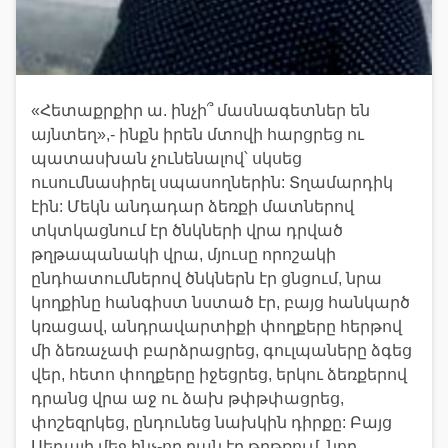
«Հետաքրքիր ա. ինչի՞ մասնագետներ են
այնտեղ»,- ինքն իրեն մտովի հարցրեց ու
պատասխան չունենալով՝ սկսեց
ուսումնասիրել սպասողներին: Տղամարդիկ
էին: Մեկն անդադար ձեռքի մատներով
տկտկացնում էր ծնկների վրա դրված
թղթապանակի վրա, մյուսը որոշակի
ընդհատումներով ծնկներն էր ցնցում, նրա
կողքինը հանգիստ նստած էր, բայց հանկարծ
կռացավ, անդրավարտիքի փողքերը հերթով
մի ձեռաչափ բարձրացրեց, գուլպաները ձգեց
վեր, հետո փողքերը իջեցրեց, երկու ձեռքերով
դրանց վրա աջ ու ձախ թփթփացրեց,
փոշեզրկեց, ընդունեց նախկին դիրքը: Բայց
Սեդայի մեջ ինչ-որ բան էր թրթռում, նոր,