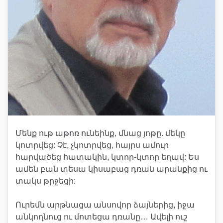
Մենք ութ աթոռ ունեինք, մնաց յոթը. մեկը
կոտրվեց: Չէ, չկոտրվեց, հայրս ամուր
հարվածեց հատակին, կտոր-կտոր եղավ: Ես
ամեն բան տեսա կիսաբաց դռան արանքից ու
տակս թրջեցի:
Ուրեմն արթնացա անսովոր ձայներից, իջա
անկողնուց ու մոտեցա դռանը… Ավելի ուշ