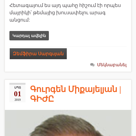
Հետագայում ես այդ պահը հիշում էի որպես
մայրիկի՝ թեմայից խուսափելու արագ
անցում:
Կարդալ ավելին
Զեմֆիրա Սարգսյան
Մեկնաբանել
Գուրգեն Միքայելյան |
ՍՊՏ
01
ԳԻԺԸ
2019