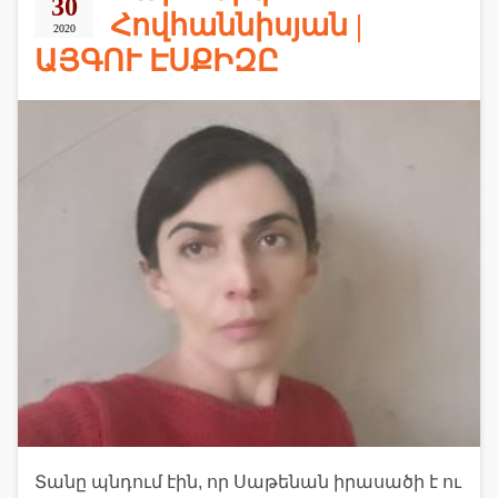
30
Հովհաննիսյան |
2020
ԱՅԳՈՒ ԷՍՔԻԶԸ
Տանը պնդում էին, որ Սաթենան իրասածի է ու