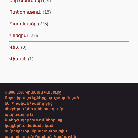
Նոր անուններ
(14)
Ուղեգրություն
(18)
Պատմվածք
(275)
Պոեզիա
(235)
Վեպ
(3)
Վիպակ
(1)
© 2007-2026 Գրական Կամուրջ
Բոլոր իրավունքները պաշտպանված
են: Գրական Կամուրջից
մեջբերումներ անելիս հղումը
պարտադիր է:
Ստեղծագործությունները այլ
կայքերում մասամբ կամ
ամբողջությամբ արտատպելիս
ակտիվ հղումը Գրական Կամուրջին