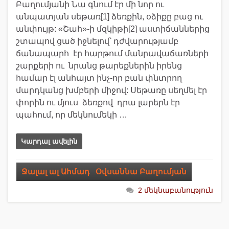
Բաղումյանի Նա գնում էր մի նոր ու
անպատյան սեթառ[1] ձեռքին, օձիքը բաց ու
անփույթ: «Շահ»-ի մզկիթի[2] աստիճաններից
շտապով ցած իջնելով՝ դժվարությամբ
ճանապարհ էր հարթում մանրավաճառների
շարքերի ու նրանց թարեքներին իրենց
համար էլ անհայտ ինչ-որ բան փնտրող
մարդկանց խմբերի միջով: Սեթառը սեղմել էր
փորին ու մյուս ձեռքով դրա լարերն էր
պահում, որ մեկնումեկի …
Կարդալ ավելին
Ջալալ ալ Ահմադ
,
Օվսաննա Բաղումյան
2 մեկնաբանություն