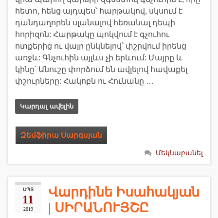
հետո, հենց այդպես՝ հարթակով, սկսում է
դանդաղորեն սլանալով հեռանալ դեպի
հորիզոն: Հարթակը պոկվում է գչուհու
ոտքերից ու վայր ընկնելով՝ փշրվում իրենց
առջև: Գնչուհին այլևս չի երևում: Մայրը և
կինը՝ Անուշը փորձում են ավլելով հավաքել
փշուրները: Հակոբն ու Հունանը …
Կարդալ ավելին
Զեմֆիրա Սարգսյան
Մեկնաբանել
Վարդինե Իսահակյան
ՍՊՏ
11
| ՍԻՐԱՆՈՒՅՇԸ
2019