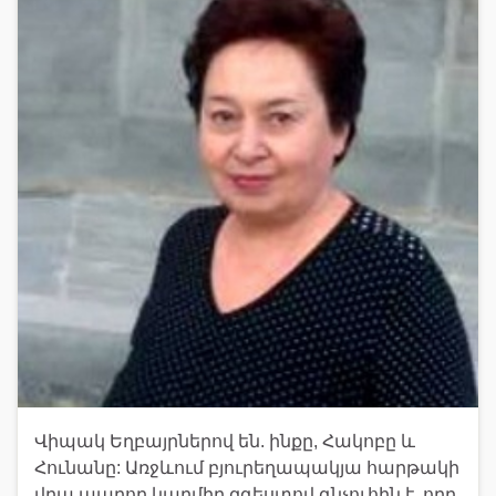
Վիպակ Եղբայրներով են. ինքը, Հակոբը և
Հունանը: Առջևում բյուրեղապակյա հարթակի
վրա պարող կարմիր զգեստով գնչուհին է, որը