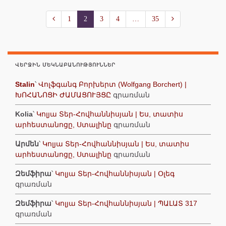
1
2
3
4
…
35
ՎԵՐՋԻՆ ՄԵԿՆԱԲԱՆՈՒԹՅՈՒՆՆԵՐ
Stalin
՝
Վոլֆգանգ Բորխերտ (Wolfgang Borchert) |
ԽՈՀԱՆՈՑԻ ԺԱՄԱՑՈՒՅՑԸ
գրառման
Kolia
՝
Կոլյա Տեր-Հովհաննիսյան | Ես, տատիս
արհեստանոցը, Ստալինը
գրառման
Արմեն
՝
Կոլյա Տեր-Հովհաննիսյան | Ես, տատիս
արհեստանոցը, Ստալինը
գրառման
Զեմֆիրա
՝
Կոլյա Տեր-Հովհաննիսյան | Օլեգ
գրառման
Զեմֆիրա
՝
Կոլյա Տեր-Հովհաննիսյան | ՊԱԼԱՏ 317
գրառման