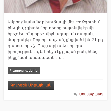
Ամբողջ նահանգը խուճապի մեջ էր: Չգիտես՝
ինչպես, չգիտես՝ որտեղից հայտնվել էր մի
հրեշ: Եվ ի՜նչ հրեշ. միջնադարյան գազան,
մարդակեր: Բոլորը ապշած, ցնցված էին. 21-րդ
դարում հրե՞շ: Բայց արի տես, որ դա
իրողություն էր, և հրեշն էլ, չլսված բան, հենց
ինքը՝ նահանգապետն էր…
Կարդալ ավելին
Գուրգեն Միքայելյան
Մեկնաբանել