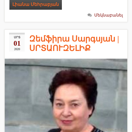
Լիանա Մեհրաբյան
Մեկնաբանել
Զեմֆիրա Սարգսյան |
ՄՐՏ
01
ՍՐՏԱՈՒԶԵԼԻՔ
2020