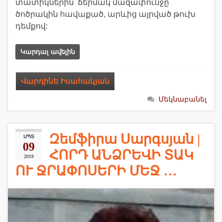
տատիկներին՝ ճերմակ մազափունջը
ծոծրակին հավաքած, արևից այրված թուխ
դեմքով:
Կարդալ ավելին
Վարդինե Իսահակյան
Մեկնաբանել
Զեմֆիրա Սարգսյան |
ՍՊՏ
09
ՀՈՐԴ ԱՆՁՐԵՎԻ ՏԱԿ
2019
ՈՒ ՋՐԱՓՈՍԵՐԻ ՄԵՋ …