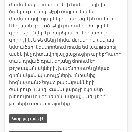
ժամանակ սթափվում էի հակվող գլխիս
ծանրությունից: Աչքի ծայրով նայեցի
ժամացույցի սլաքներին. արագ էին սահում:
Սեղանին դրված թեյի բաժակից ծուլորեն
գլորվելով՝ վեր էր բարձրանում հիլաբույր
գոլորշին: Եթե մեկը հիմա մտներ իմ սենյակ,
կմտածեր՝ կենտրոնում ռումբ եմ պայթեցրել,
ամեն ինչ դիտավորյալ ցաքուցիր արել: Պատի
տակ դրված գրասեղանը ճռռում էր
թղթապանակների, խառնիխուռն ընկած
գրենական պիտույքների, ինձանից
հոգնատանջ եղած բառարանների
ծանրությունից: Համակարգչի էկրանը
խեղդվում էր եզրերին ամրացված դեղին
թղթերի առատությունից:
Կարդալ ավելին