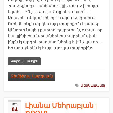
շփոթեցնող ու անծանոթ, քիչ առաջ ի հայտ
եկած… Ի՞նչ…: Հա՜, «Մայրիկ ջան»-ը՜…:
Առաջին անգամ էին իրեն այդպես դիմում:
Ուրեմն ինքն արդեն այդ տարիքի՞ն է հասել:
Ակնդետ նայեց քարտուղարուհուն, գտավ, որ
նա կլինի քսան-քսաներկու տարեկան, իսկ
ինքն էլ արդեն քառասունհինգ է. ի՞նչ կա որ…
Իր առաջնեկն էլ է այս աղջկա տարիքին:
Կարդալ ավելին
Զեմֆիրա Սարգսյան
Մեկնաբանել
Լիանա Մեհրաբյան |
ՄՐՏ
04