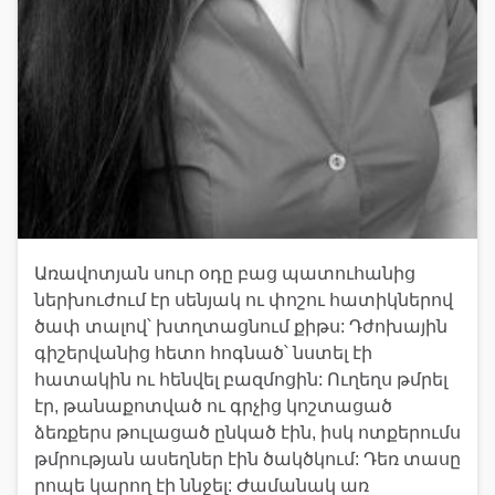
Առավոտյան սուր օդը բաց պատուհանից
ներխուժում էր սենյակ ու փոշու հատիկներով
ծափ տալով՝ խտղտացնում քիթս: Դժոխային
գիշերվանից հետո հոգնած՝ նստել էի
հատակին ու հենվել բազմոցին: Ուղեղս թմրել
էր, թանաքոտված ու գրչից կոշտացած
ձեռքերս թուլացած ընկած էին, իսկ ոտքերումս
թմրության ասեղներ էին ծակծկում: Դեռ տասը
րոպե կարող էի ննջել: Ժամանակ առ