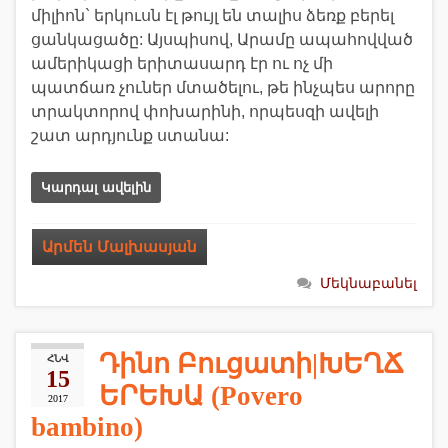
միլիոն` երկուսն էլ թույլ են տալիս ձեռք բերել
ցանկացածը: Այսպիսով, Արամը ապահովված
ամերիկացի երիտասարդ էր ու ոչ մի
պատճառ չուներ մտածելու, թե ինչպես արորը
տրակտորով փոխարինի, որպեսզի ավելի
շատ արդյունք ստանա:
Կարդալ ավելին
Արմեն Մալխասյան
Մեկնաբանել
Դինո Բուցատի|ԽԵՂՃ
ՀՆՎ
15
ԵՐԵԽԱ (Povero
2017
bambino)