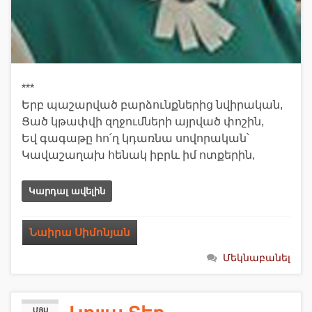
***
Երբ պաշարված բարձունքներից նվիրական,
Ցած կթափվի զղջումների այրված փոշին,
Եվ գագաթը հո՛ղ կդառնա սովորական՝
Կավաշաղախ հենակ իբրև իմ ոտքերին,
Կարդալ ավելին
Նաիրա Սիմոնյան
Մեկնաբանել
ՄՅՍ