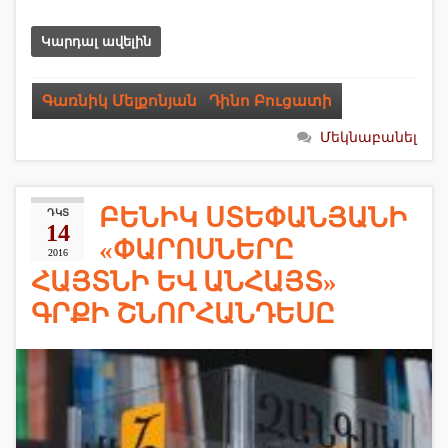
Կարդալ ավելին
Գառնիկ Մելքոնյան
,
Դինո Բուցատի
Մեկնաբանել
ԲԵՆԻԿ ՍՏԵՓԱՆՅԱՆԻ
ԴԿՏ
14
«ՓԱՐՈՍՆԵՐԸ
2016
ՀԱՅՏՆԻ ԵՎ ԱՆՀԱՅՏ»
ԳՐՔԻ ՇՆՈՐՀԱՆԴԵՍԸ