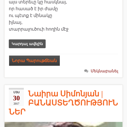
այս տերեւը կը հասկնայ,
որ հասած է իր ժամը
ու պէտք է մինակը
իյնայ,
տարրալուծուի հողին մէջ
Կարդալ ավելին
Նորա Պարութճեան
Մեկնաբանել
Նաիրա Սիմոնյան |
ՄՅՍ
30
ԲԱՆԱՍՏԵՂԾՈՒԹՅՈՒՆ
2017
ՆԵՐ