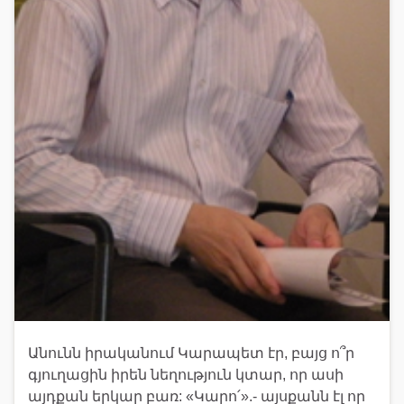
Անունն իրականում Կարապետ էր, բայց ո՞ր
գյուղացին իրեն նեղություն կտար, որ ասի
այդքան երկար բառ: «Կարո՛».- այսքանն էլ որ