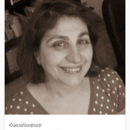
Հաւանաբար