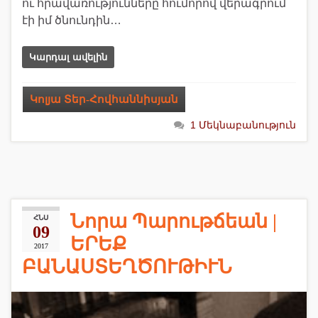
ու հրավառությունները հումորով վերագրում
էի իմ ծնունդին…
Կարդալ ավելին
Կոլյա Տեր-Հովհաննիսյան
1 Մեկնաբանություն
Նորա Պարութճեան |
ՀՆՍ
09
ԵՐԵՔ
2017
ԲԱՆԱՍՏԵՂԾՈՒԹԻՒՆ