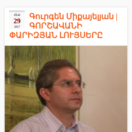
Գուրգեն Միքայելյան |
ՀՆՍ
29
ԳՈՐՇԱՎԱՆԻ
2017
ՓԱՐԻԶՅԱՆ ԼՈՒՅՍԵՐԸ