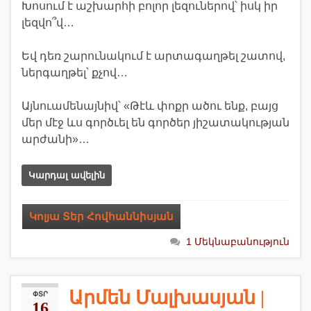
Խոսում է աշխարհի բոլոր լեզուներով՝ իսկ իր
լեզվո՞վ…
Եվ դեռ շարունակում է արտագաղթել շատով,
ներգաղթել՝ քչով…
Այնուամենայնիվ՝ «Թէև փոքր ածու ենք, բայց
մեր մէջ ևս գործւել են գործեր յիշատակության
արժանի»…
Կարդալ ավելին
Կոլյա Տեր Հովհաննիսյան
1 Մեկնաբանություն
Արմեն Մալխասյան |
ՓՏՐ
16