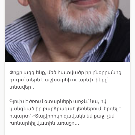
Փոքր ազգ ենք, մեծ հատվածը իր բնօրրանից
դուրս՝ տերն է աշխարհի ու արևի, ինքը՝
տնավեր…
Գլուխ է ծռում օտարների առջև՝ նա, ով
կանգնած իր բարձրագահ լեռներում, երգել է
հպարտ՝ «Տալվորիկի զավակն եմ քաջ, չեմ
խոնարհիլ վատին առաջ»…