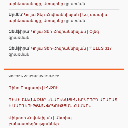
արհեստանոցը, Ստալինը
գրառման
Արմեն
՝
Կոլյա Տեր-Հովհաննիսյան | Ես, տատիս
արհեստանոցը, Ստալինը
գրառման
Զեմֆիրա
՝
Կոլյա Տեր-Հովհաննիսյան | Օլեգ
գրառման
Զեմֆիրա
՝
Կոլյա Տեր-Հովհաննիսյան | ՊԱԼԱՏ 317
գրառման
ՎԵՐՋԻՆ ՀՐԱՊԱՐԱԿՈՒՄՆԵՐԸ
Դինո Բուցատի | ԻՆՉՈՒ
ԳԻՎԻ ՇԱՀՆԱԶԱՐ. «ՆԱՐԵԿԱՑԻՆ ԵՐԿՐՈՐԴ ԱՐԱՐԱՏ
Է ՄԱՐԴԿՈՒԹՅԱՆ ՓՐԿՈՒԹՅԱՆ ՀԱՄԱՐ»
Վիկտոր Հովսեփյան | Անտիպ
բանաստեղծություններ