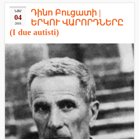
Դինո Բուցատի |
ՆՅՄ
04
ԵՐԿՈՒ ՎԱՐՈՐԴՆԵՐԸ
2016
(I due autisti)