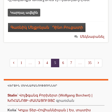
Կարդալ ավելին
Գառնիկ Մելքոնյան
,
Դինո Բուցատի
Մեկնաբանել
1
…
3
4
5
6
7
…
35
ՎԵՐՋԻՆ ՄԵԿՆԱԲԱՆՈՒԹՅՈՒՆՆԵՐ
Stalin
՝
Վոլֆգանգ Բորխերտ (Wolfgang Borchert) |
ԽՈՀԱՆՈՑԻ ԺԱՄԱՑՈՒՅՑԸ
գրառման
Kolia
՝
Կոլյա Տեր-Հովհաննիսյան | Ես, տատիս