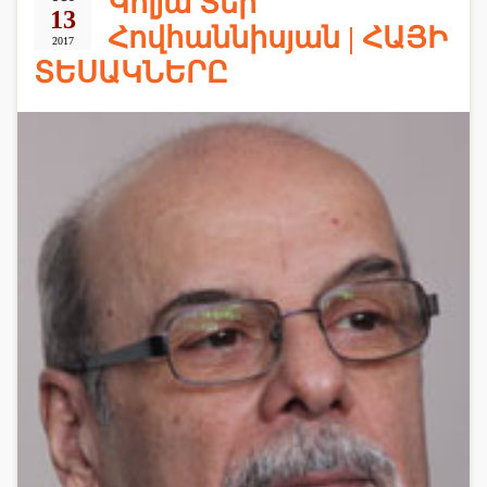
Կոլյա Տեր
13
Հովհաննիսյան | ՀԱՅԻ
2017
ՏԵՍԱԿՆԵՐԸ