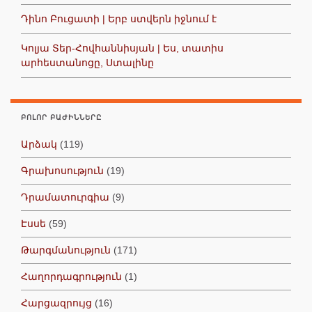
Դինո Բուցատի | Երբ ստվերն իջնում է
Կոլյա Տեր-Հովհաննիսյան | Ես, տատիս
արհեստանոցը, Ստալինը
ԲՈԼՈՐ ԲԱԺԻՆՆԵՐԸ
Արձակ
(119)
Գրախոսություն
(19)
Դրամատուրգիա
(9)
Էսսե
(59)
Թարգմանություն
(171)
Հաղորդագրություն
(1)
Հարցազրույց
(16)