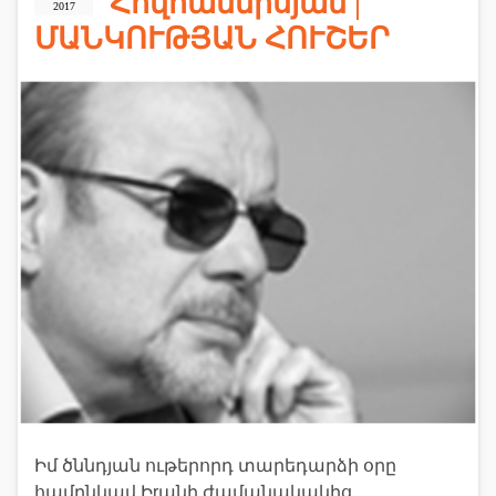
Հովհաննիսյան |
2017
ՄԱՆԿՈՒԹՅԱՆ ՀՈՒՇԵՐ
Իմ ծննդյան ութերորդ տարեդարձի օրը
համընկավ Իrանի ժամանակակից