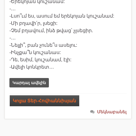
-Երեկոյան կուշանամ:
-…
-Լսո՞ւմ ես, ասում եմ երեկոյան կուշանամ:
-Մի բղավի՛ր, լսեցի:
-Չեմ բղավում, ինձ թվաց՝ չլսեցիր.
-…
-Նելլի՞, բան չունե՞ս ասելու:
-Ինչքա՞ն կուշանաս:
-Դե, եսիմ, կուշանամ, էլի:
-Ավելի կոնկրետ…
Կարդալ ավելին
Կոլյա Տեր-Հովհաննիսյան
Մեկնաբանել