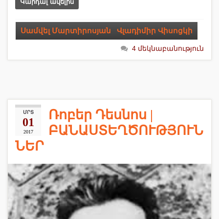
Կարդալ ավելին
Սամվել Մարտիրոսյան
,
Վլադիմիր Վիսոցկի
4 մեկնաբանություն
Ռոբեր Դեսնոս |
ՄՐՏ
01
ԲԱՆԱՍՏԵՂԾՈՒԹՅՈՒՆ
2017
ՆԵՐ