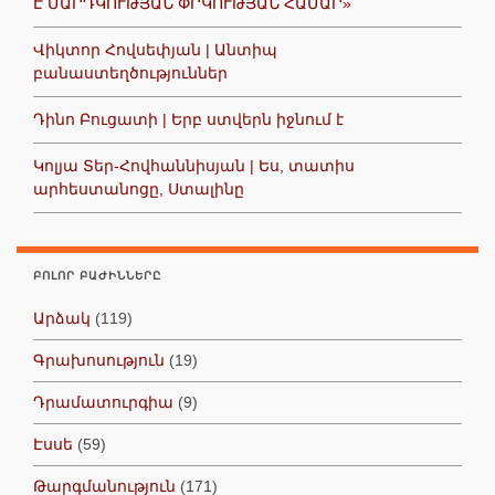
Է ՄԱՐԴԿՈՒԹՅԱՆ ՓՐԿՈՒԹՅԱՆ ՀԱՄԱՐ»
Վիկտոր Հովսեփյան | Անտիպ
բանաստեղծություններ
Դինո Բուցատի | Երբ ստվերն իջնում է
Կոլյա Տեր-Հովհաննիսյան | Ես, տատիս
արհեստանոցը, Ստալինը
ԲՈԼՈՐ ԲԱԺԻՆՆԵՐԸ
Արձակ
(119)
Գրախոսություն
(19)
Դրամատուրգիա
(9)
Էսսե
(59)
Թարգմանություն
(171)