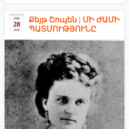
Քեյթ Շոպեն | ՄԻ ԺԱՄԻ
ՀԼՍ
28
ՊԱՏՄՈՒԹՅՈՒՆԸ
2016