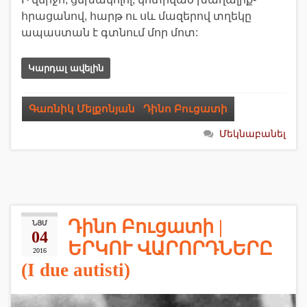
հրացանով, հարթ ու սև մազերով տղեկը
ապաստան է գտնում մոր մոտ:
Կարդալ ավելին
Գառնիկ Մելքոնյան
,
Դինո Բուցատի
Մեկնաբանել
Դինո Բուցատի |
ՆՅՄ
04
ԵՐԿՈՒ ՎԱՐՈՐԴՆԵՐԸ
2016
(I due autisti)