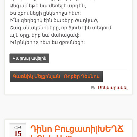
Անգամ եթե նա մեռել է արդեն,
Ես զբոսնեցի ընկերոջս հետ:
Ի՜նչ գեղեցիկ էին ծառերը ծաղկած,
Շագանակենիները, որ ձյուն էին տեղում
այն օրը, երբ նա մահացավ:
Իմ ընկերոջ հետ ես զբոսնեցի:
Կարդալ ավելին
Գառնիկ Մելքոնյան
,
Ռոբեր Դեսնոս
Մեկնաբանել
Դինո Բուցատի|ԽԵՂՃ
ՀՆՎ
15