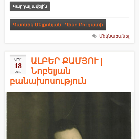
Կարդալ ավելին
Գառնիկ Մելքոնյան
,
Դինո Բուցատի
Մեկնաբանել
ԱԼԲԵՐ ՔԱՄՅՈՒ |
ԱՊՐ
18
Նոբելյան
2015
բանախոսություն