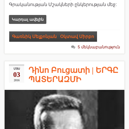
Գրականության Մշակների ընկերության մեջ:
Կարդալ ավելին
Գառնիկ Մելքոնյան
,
Օկտավ Միրբո
5 մեկնաբանություն
Դինո Բուցատի | ԵՐԳԸ
ՄՅՍ
03
ՊԱՏԵՐԱԶՄԻ
2016