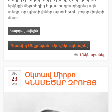
երկնքի մեջտեղից եկավ ու զբաղեցրեց այն
տեղը, որ պիտի լիներ այսուհետև բոլոր փղերի
մոտ:
Կարդալ ավելին
Գառնիկ Մելքոնյան
,
Ժյուլ Սյուպերվիել
Մեկնաբանել
Օկտավ Միրբո |
ՄՅՍ
23
ԿՆԱՄԵԾԱՐ ԶՐՈՒՅՑ
2016