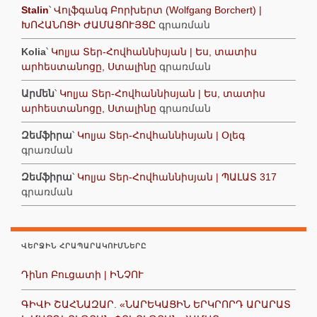
Stalin
՝
Վոլֆգանգ Բորխերտ (Wolfgang Borchert) |
ԽՈՀԱՆՈՑԻ ԺԱՄԱՑՈՒՅՑԸ
գրառման
Kolia
՝
Կոլյա Տեր-Հովհաննիսյան | Ես, տատիս
արհեստանոցը, Ստալինը
գրառման
Արմեն
՝
Կոլյա Տեր-Հովհաննիսյան | Ես, տատիս
արհեստանոցը, Ստալինը
գրառման
Զեմֆիրա
՝
Կոլյա Տեր-Հովհաննիսյան | Օլեգ
գրառման
Զեմֆիրա
՝
Կոլյա Տեր-Հովհաննիսյան | ՊԱԼԱՏ 317
գրառման
ՎԵՐՋԻՆ ՀՐԱՊԱՐԱԿՈՒՄՆԵՐԸ
Դինո Բուցատի | ԻՆՉՈՒ
ԳԻՎԻ ՇԱՀՆԱԶԱՐ. «ՆԱՐԵԿԱՑԻՆ ԵՐԿՐՈՐԴ ԱՐԱՐԱՏ