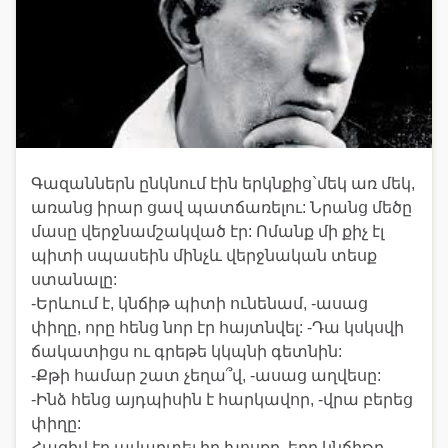
Գազաններն ընկնում էին երկնքից`մեկ առ մեկ,
առանց իրար ցավ պատճառելու: Նրանց մեծը
մասը վերջնամշակված էր: Ոմանք մի քիչ էլ
պիտի սպասեին մինչև վերջնական տեսք
ստանալը:
-Երևում է, կնճիթ պիտի ունենամ, -ասաց
փիղը, որը հենց նոր էր հայտնվել: -Դա կսկսվի
ճակատիցս ու գրեթե կկպնի գետնին:
-Քթի համար շատ չեղա՞վ, -ասաց աղվեսը:
-Ինձ հենց այդպիսին է հարկավոր, -վրա բերեց
փիղը:
Հազիվ էր ավարտել իր խոսքը, երբ կնճիթը