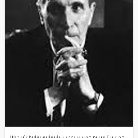
Արքան հսկայական, պողպատե ու ալմաստե