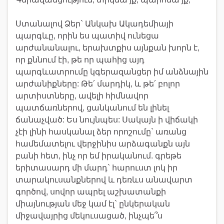
Ստանալով Ձեր` Անկախ Ակադեմիայի
պարգևը, որին ես պատիվ ունեցա
արժանանալու, երախտքիս այնքան խորն է,
որ քննում էի, թե որ պահից այդ
պարգևատրումը կգերազանցեր իմ անձնային
արժանիքները: Թե՛ մարդիկ, և թե՛ բոլոր
արտիստները, ավելի հիմնավոր
պատճառներով, ցանկանում են լինել
ճանաչված: Ես նույնպես: Սակայն ի վիճակի
չէի լինի հասկանալ ձեր որոշումը` առանց
համեմատելու վերջինիս արձագանքն այն
բանի հետ, ինչ որ եմ իրականում. գրեթե
երիտասարդ մի մարդ` հարուստ լոկ իր
տարակուսանքներով և դեռևս անավարտ
գործով, սովոր ապրել աշխատանքի
միայնության մեջ կամ էլ` ընկերական
միջավայրից մեկուսացած, ինչպե՞ս