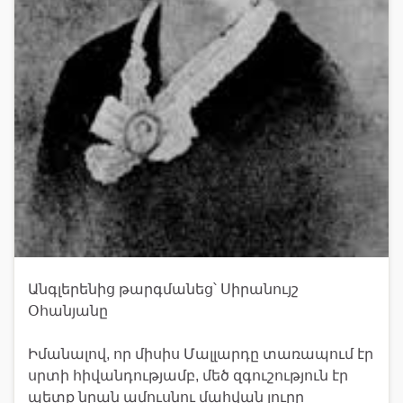
Անգլերենից թարգմանեց՝ Սիրանույշ
Օհանյանը
Իմանալով, որ միսիս Մալլարդը տառապում էր
սրտի հիվանդությամբ, մեծ զգուշություն էր
պետք նրան ամուսնու մահվան լուրը