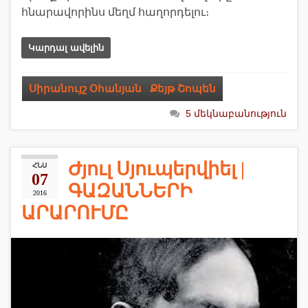
հնարավորինս մեղմ հաղորդելու։
Կարդալ ավելին
Սիրանույշ Օհանյան
,
Քեյթ Շոպեն
5 մեկնաբանություն
Ժյուլ Սյուպերվիել |
ՀՆՍ
07
ԳԱԶԱՆՆԵՐԻ
2016
ԱՐԱՐՈՒՄԸ