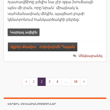
դատավճիռը լսելիս նա չէր զգա խուճապի
պես մի բան, որը նրան` միայնակ և
սահմանափակ մեկին, պայծառ լույսի
կենտրոնում հանկարծակիի բերեց:
Կարդալ ավելին
Ալբեր Քամյու
,
Հռիփսիմե Դայան
Մեկնաբանել
1
2
3
4
…
18
ՎԵՐՋԻՆ ՄԵԿՆԱԲԱՆՈՒԹՅՈՒՆՆԵՐ