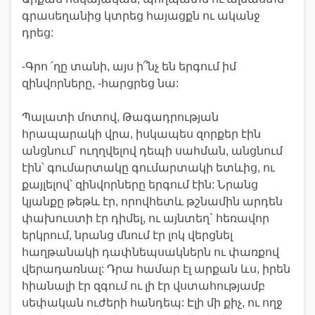
գրասեղանից կտրեց հայացքն ու ականջ
դրեց:
-Գրո ՛ղը տանի, այս ի՞նչ են երգում իմ
զինվորները, -հարցրեց նա:
Պալատի մոտով, Թագադրության
հրապարակի վրա, իսկապես զորքեր էին
անցնում` ուղղվելով դեպի սահման, անցնում
էին՝ գումարտակը գումարտակի ետևից, ու
քայլելով՝ զինվորները երգում էին: Նրանց
կյանքը թեթև էր, որովհետև թշնամին արդեն
փախուստի էր դիմել, ու այնտեղ` հեռավոր
երկրում, նրանց մնում էր լոկ վերցնել
հաղթանակի դափնեպսակներն ու փառքով
վերադառնալ: Դրա համար էլ արքան ևս, իրեն
հիանալի էր զգում ու լի էր վստահությամբ
սեփական ուժերի հանդեպ: Էլի մի քիչ, ու ողջ