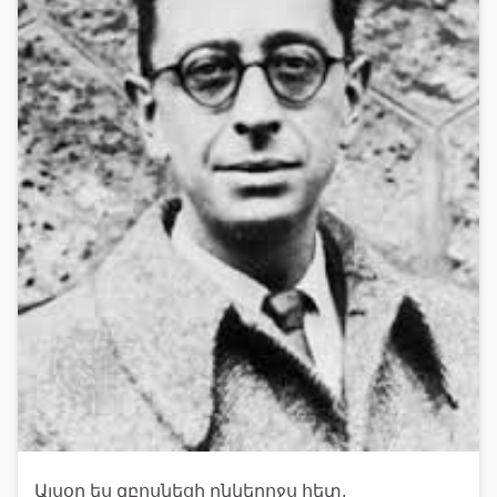
Այսօր ես զբոսնեցի ընկերոջս հետ,