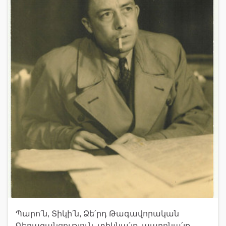
Պարո՛ն, Տիկի՛ն, Ձե՛րդ Թագավորական
Գերազանցություն, տիկնա՛յք, պարոնա՛յք,